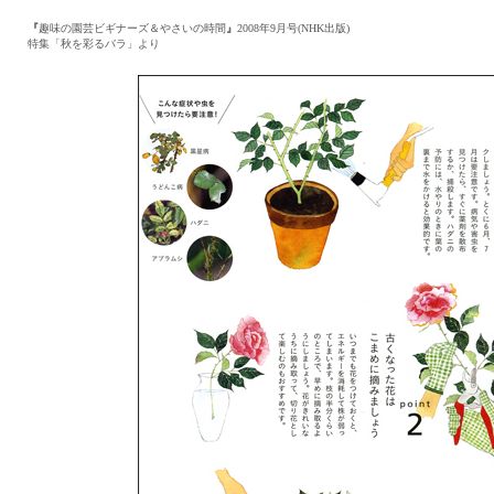
『
趣味の園芸ビギナーズ＆やさいの時間
』
2008年9月号(NHK出版)
特集「秋を彩るバラ」より