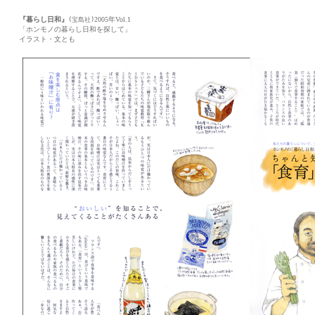
『暮らし日和』
2005年Vol.1
(宝島社)
「ホンモノの暮らし日和を探して」
イラスト・文とも