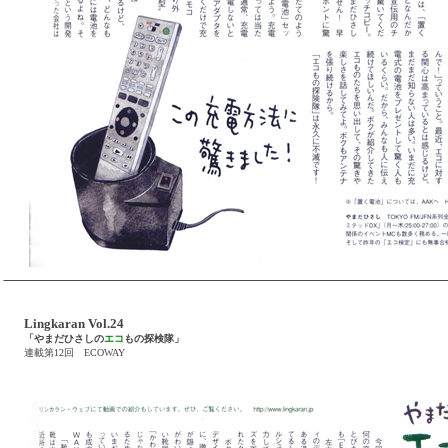
Lingkaran Vol.24
「やまだひさしの
エコ
もの探検隊」
連載第12回 ECOWAY