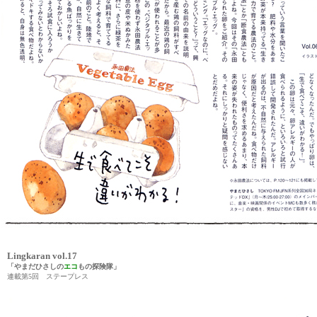
Lingkaran vol.17
「やまだひさしの
エコ
もの探険隊」
連載第5回 ステープレス