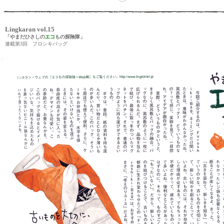
Lingkaran vol.15
「やまだひさしの
エコ
もの探険隊」
連載第3回 フロシキバッグ