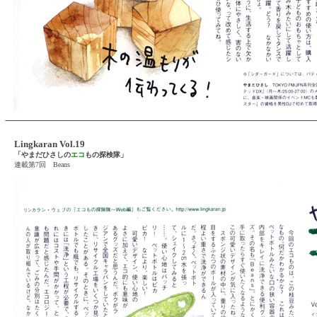
Lingkaran Vol.19
「やまだひさしの
エコ
もの探検隊」
連載第7回 Beans