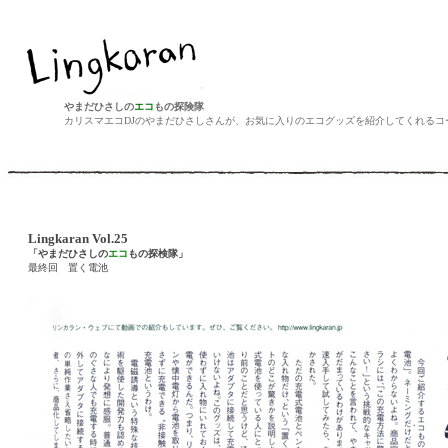
やまだひさしの
エコ
もの探険隊
カリスマエコDJのやまだひさしさんが、お気に入りのエコグッズを紹介してくれるコ
Lingkaran Vol.25
「やまだひさしの
エコ
もの探検隊」
最終回 置く電池