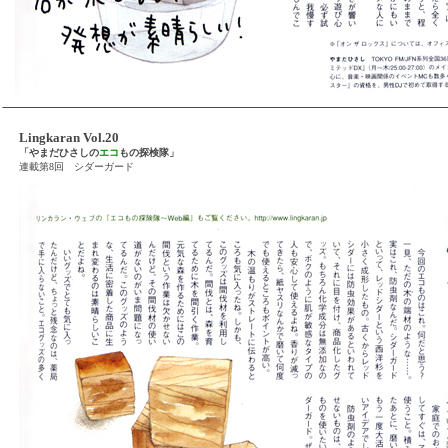
Lingkaran Vol.20
「やまだひさしの
エコ
もの探検隊」
連載第8回 シダーガード