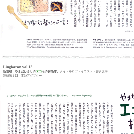
Lingkaran vol.13
新連載「やまだひさしの
エコ
もの探険隊」
タイトルロゴ・イラスト・書き文字
連載第１回 電池アダプター