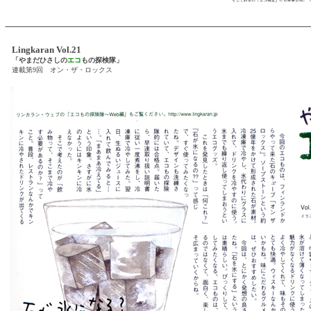
Lingkaran Vol.21
「やまだひさしの
エコ
もの探検隊」
連載第9回 オン・ザ・ロックス