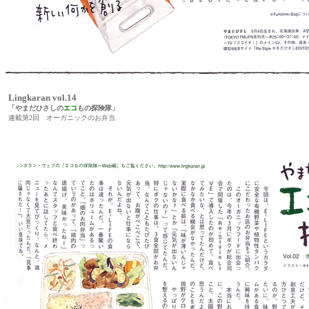
Lingkaran vol.14
「やまだひさしの
エコ
もの探険隊」
連載第2回 オーガニックのお弁当